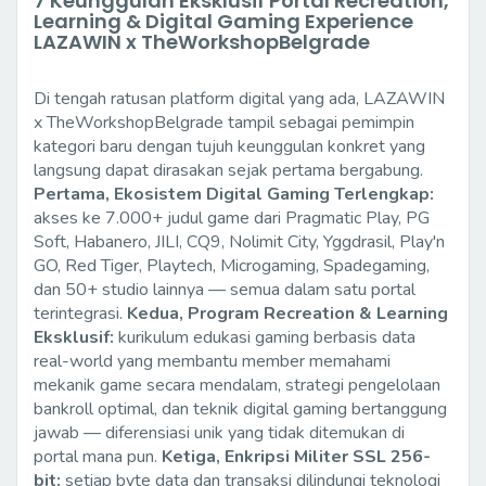
7 Keunggulan Eksklusif Portal Recreation,
Learning & Digital Gaming Experience
LAZAWIN x TheWorkshopBelgrade
Di tengah ratusan platform digital yang ada, LAZAWIN
x TheWorkshopBelgrade tampil sebagai pemimpin
kategori baru dengan tujuh keunggulan konkret yang
langsung dapat dirasakan sejak pertama bergabung.
Pertama, Ekosistem Digital Gaming Terlengkap:
akses ke 7.000+ judul game dari Pragmatic Play, PG
Soft, Habanero, JILI, CQ9, Nolimit City, Yggdrasil, Play'n
GO, Red Tiger, Playtech, Microgaming, Spadegaming,
dan 50+ studio lainnya — semua dalam satu portal
terintegrasi.
Kedua, Program Recreation & Learning
Eksklusif:
kurikulum edukasi gaming berbasis data
real-world yang membantu member memahami
mekanik game secara mendalam, strategi pengelolaan
bankroll optimal, dan teknik digital gaming bertanggung
jawab — diferensiasi unik yang tidak ditemukan di
portal mana pun.
Ketiga, Enkripsi Militer SSL 256-
bit:
setiap byte data dan transaksi dilindungi teknologi