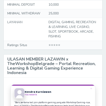
MINIMAL DEPOSIT
10,000
MINIMAL WITHDRAW
25,000
LAYANAN
DIGITAL GAMING, RECREATION
& LEARNING, LIVE CASINO,
SLOT, SPORTBOOK, ARCADE,
FISHING
Ratings Situs
⭐️⭐️⭐️⭐️⭐️
ULASAN MEMBER LAZAWIN x
TheWorkshopBelgrade – Portal Recreation,
Learning & Digital Gaming Experience
Indonesia
❝
Hendra Kurniawan
YOGYAKARTA
“Baru pertama kali join platform gaming yang ada Workshop Gaming-nya,
dan LAZAWIN x TheWorkshopBelgrade beneran beda level! Workshop-nya