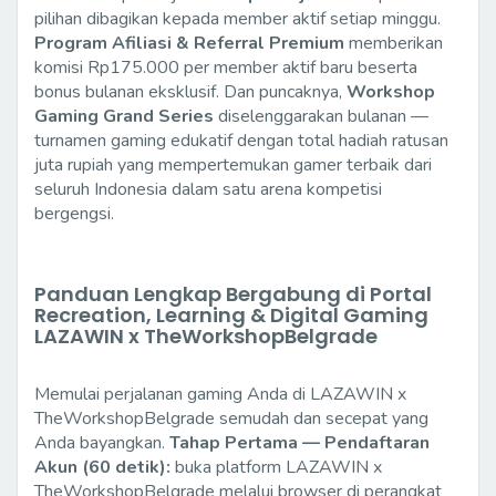
pilihan dibagikan kepada member aktif setiap minggu.
Program Afiliasi & Referral Premium
memberikan
komisi Rp175.000 per member aktif baru beserta
bonus bulanan eksklusif. Dan puncaknya,
Workshop
Gaming Grand Series
diselenggarakan bulanan —
turnamen gaming edukatif dengan total hadiah ratusan
juta rupiah yang mempertemukan gamer terbaik dari
seluruh Indonesia dalam satu arena kompetisi
bergengsi.
Panduan Lengkap Bergabung di Portal
Recreation, Learning & Digital Gaming
LAZAWIN x TheWorkshopBelgrade
Memulai perjalanan gaming Anda di LAZAWIN x
TheWorkshopBelgrade semudah dan secepat yang
Anda bayangkan.
Tahap Pertama — Pendaftaran
Akun (60 detik):
buka platform LAZAWIN x
TheWorkshopBelgrade melalui browser di perangkat