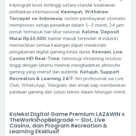
kriptografi level tertinggi setara standar keamanan
perbankan internasional.
Keempat, Withdraw
Tercepat se-Indonesia:
sistem pembayaran otomatis
memproses setiap penarikan dalam 1–3 menit, 24 jam
penuh termasuk hari libur nasional.
Kelima, Deposit
Mulai Rp10.000:
barrier masuk terendah di industri
memastikan semua kalangan dapat menikmati
pengalaman digital gaming kelas dunia.
Keenam, Live
Casino HD Real-Time:
teknologi streaming resolusi
tinggi dengan latensi minimal menghadirkan atmosfer
gaming yang imersif dan autentik.
Ketujuh, Support
Recreation & Learning 24/7:
tim profesional via Live
Chat, WhatsApp, Telegram, dan email siap memberikan
panduan gaming dan solusi teknis dalam hitungan menit.
Koleksi Digital Game Premium LAZAWIN x
TheWorkshopBelgrade — Slot, Live
Casino, dan Program Recreation &
Learning Eksklusif