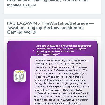
Recreation & Learning Gaming World terbaik
Indonesia 2026!
FAQ LAZAWIN x TheWorkshopBelgrade —
Jawaban Lengkap Pertanyaan Member
Gaming World
Apa itu LAZAWIN x TheWorkshopBelgrade
Portal Recreation, Learning & Digital
Q
Gaming Experience dan apa
keunggulannya?
LAZAWIN x TheWorkshopBelgrade Portal Recreation,
Learning & Digital Gaming Experience adalah
ekosistem portal digital paling inovatif di Indonesia
yang memadukan 7.000+ game premium dari 60+
provider kelas dunia — Pragmatic Play, PG Soft, JILI,
Habanero, CQ9, dan lainnya — dengan program
recreation & learning eksklusif berbasis data nyata.
Keunggulan utama: modul digital gaming edukasi
terstruktur, RTP transparan tertinggi industri, jackpot
progresif harian, live casino HD dengan dealer
profesional berbahasa Indonesia, withdraw <3 menit,
serta sistem keamanan berlapis berlisensi PAGCOR,
tersertifikasi iTech Labs dan eCOGRA yang menjamin
integritas setiap pengalaman digital gaming.