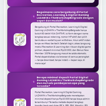
Bagaimana cara bergabung di Portal
Recreation, Learning & Digital Gaming
Q
LAZAWIN x TheWorkshopBelgrade dengan
cepat dan mudah?
Bergabung di Portal Recreation, Learning & Digital
Gaming LAZAWIN x TheWorkshopBelgrade hanya
butuh 60 detik! Klik DAFTAR, isi form dengan nama
lengkap sesuai rekening, nomor HP aktif, dan pilih
bank atau e-wallet tujuan withdraw. Akun aktif instan
tanpa verifikasi berbelit. Setelah login, akses langsung
modul Recreation & Learning dan ribuan digital game
pilihan, deposit minimal Rp10.000, dan Bonus New
Member 100% langsung masuk ke saldo otomatis.
Portal dapat diakses via browser di semua perangkat
— tanpa download, tanpa install — kapan saja, di
mana saja!
Berapa minimal deposit Portal Digital
Gaming LAZAWIN x TheWorkshopBelgrade
Q
dan metode pembayaran apa yang
tersedia?
Portal Recreation, Learning & Digital Gaming
LAZAWIN x TheWorkshopBelgrade menetapkan
minimal deposit hanya Rp10.000 tanpa biaya admin
tersembunyi! Tersedia metode deposit lengkap:
transfer bank real-time (BCA, BRI, BNI, Mandiri, BSI,